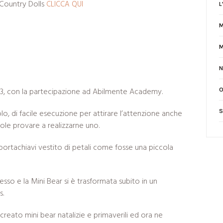
 Country Dolls
CLICCA QUI
L
M
M
N
23, con la partecipazione ad Abilmente Academy.
O
lo, di facile esecuzione per attirare l’attenzione anche
S
uole provare a realizzarne uno.
 portachiavi vestito di petali come fosse una piccola
esso e la Mini Bear si è trasformata subito in un
s.
creato mini bear natalizie e primaverili ed ora ne