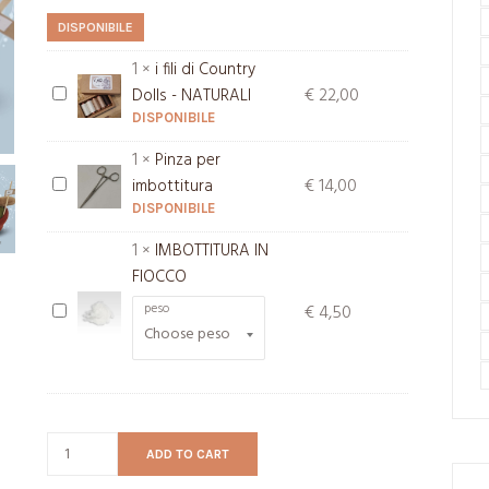
DISPONIBILE
1
×
i fili di Country
i
€
22,00
Dolls - NATURALI
fili
DISPONIBILE
di
1
×
Pinza per
Country
Pinza
€
14,00
imbottitura
Dolls
per
DISPONIBILE
-
imbottitura
1
×
IMBOTTITURA IN
NATURALI
FIOCCO
peso
IMBOTTITURA
€
4,50
IN
FIOCCO
ADD TO CART