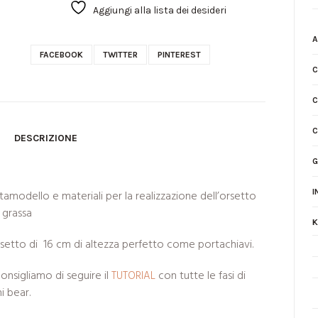
Aggiungi alla lista dei desideri
A
FACEBOOK
TWITTER
PINTEREST
C
C
C
DESCRIZIONE
G
I
tamodello e materiali per la realizzazione dell’orsetto
 grassa
K
rsetto di 16 cm di altezza perfetto come portachiavi.
consigliamo di seguire il
con tutte le fasi di
TUTORIAL
i bear.